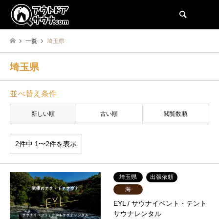
検索
一覧
埼玉県
埼玉県
並べ替え条件
新しい順
古い順
閲覧数順
2件中 1〜2件を表示
埼玉県
出張依頼
海
EYL / サウナイベント・テント
サウナレンタル