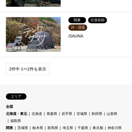
関東
出張依頼
川・渓流
iSAUNA
2件中 1〜2件を表示
エリア
全国
北海道・東北
北海道
青森県
岩手県
宮城県
秋田県
山形県
福島県
関東
茨城県
栃木県
群馬県
埼玉県
千葉県
東京都
神奈川県