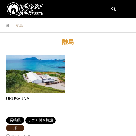
検索
離島
離島
UKUSAUNA
長崎県
サウナ付き施設
海